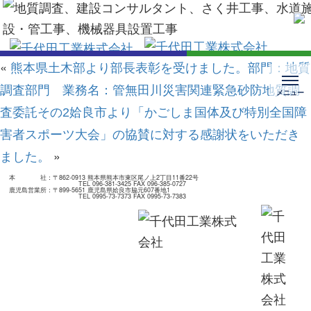
«
熊本県土木部より部長表彰を受けました。部門：地質
調査部門 業務名：管無田川災害関連緊急砂防地質調
査委託その2
姶良市より「かごしま国体及び特別全国障
害者スポーツ大会」の協賛に対する感謝状をいただき
»
ました。
本 社：
〒862-0913 熊本県熊本市東区尾ノ上2丁目11番22号
TEL 096-381-3425 FAX 096-385-0727
鹿児島営業所：
〒899-5651 鹿児島県姶良市脇元607番地1
TEL 0995-73-7373 FAX 0995-73-7383