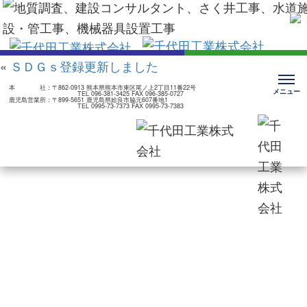
«
ＳＤＧｓ登録更新しました
本 社：
〒862-0913 熊本県熊本市東区尾ノ上2丁目11番22号
TEL 096-381-3425 FAX 096-385-0727
鹿児島営業所：
〒899-5651 鹿児島県姶良市脇元607番地1
TEL 0995-73-7373 FAX 0995-73-7383