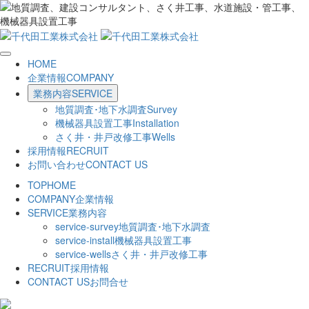
HOME
企業情報
COMPANY
業務内容
SERVICE
地質調査･地下水調査
Survey
機械器具設置工事
Installation
さく井・井戸改修工事
Wells
採用情報
RECRUIT
お問い合わせ
CONTACT US
TOP
HOME
COMPANY
企業情報
SERVICE
業務内容
service-survey
地質調査･地下水調査
service-install
機械器具設置工事
service-wells
さく井・井戸改修工事
RECRUIT
採用情報
CONTACT US
お問合せ